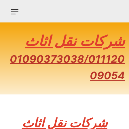
شركات نقل اثاث
01090373038/011120
09054
شركات نقل اثاث