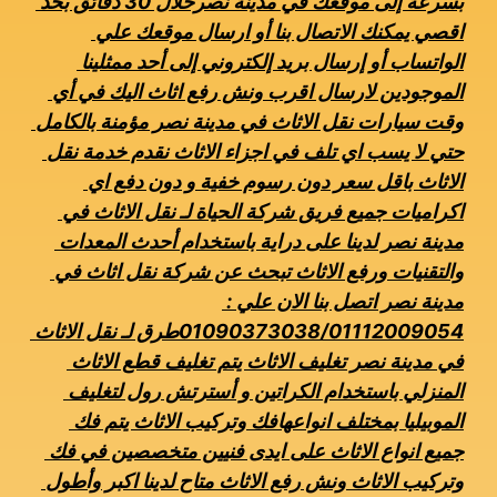
بسرعة إلى موقعك في مدينة نصرخلال 30 دقائق بحد 
اقصي يمكنك الاتصال بنا أو ارسال موقعك علي 
الواتساب أو إرسال بريد إلكتروني إلى أحد ممثلينا 
الموجودين لارسال اقرب ونش رفع اثاث اليك في أي 
وقت سيارات نقل الاثاث في مدينة نصر مؤمنة بالكامل 
حتي لا يسب اي تلف في اجزاء الاثاث نقدم خدمة نقل 
الاثاث باقل سعر دون رسوم خفية و دون دفع اي 
اكراميات جميع فريق شركة الحياة لـ نقل الاثاث في 
مدينة نصر لدينا على دراية باستخدام أحدث المعدات 
والتقنيات ورفع الاثاث تبحث عن شركة نقل اثاث في 
مدينة نصر اتصل بنا الان علي : 
01090373038/01112009054طرق لـ نقل الاثاث 
في مدينة نصر تغليف الاثاث يتم تغليف قطع الاثاث 
المنزلي باستخدام الكراتين و أسترتش رول لتغليف 
الموبيليا بمختلف انواعهافك وتركيب الاثاث يتم فك 
جميع انواع الاثاث على ايدى فنيين متخصصين في فك 
وتركيب الاثاث ونش رفع الاثاث متاح لدينا اكبر وأطول 