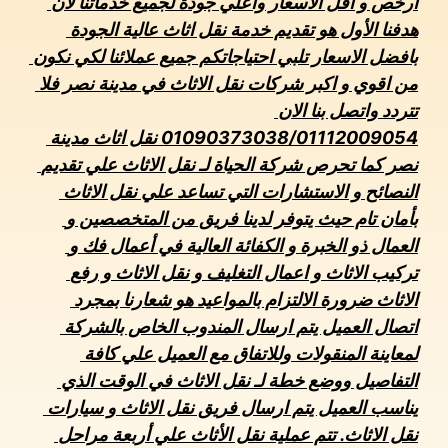
أرخص و أقل الأسعار واعلي جودة لجميع خدماتنا لان 
هدفنا الأول هو تقديم خدمة نقل اثاث عالية الجودة 
بافضل الاسعار تلبي احتياجاتكم جميع عملائنا لكي نكون 
من اقوي و اكبر شركات نقل الاثاث في مدينة نصر فلا 
تتردد واتصل بنا الان 
01090373038/01112009054 نقل اثاث مدينة 
نصر كما تحرص شركة الحياة لـ نقل الاثاث علي تقديم 
النصائح و الاستشارات التي تساعد علي نقل الاثاث 
بأمان تام حيث يتوفر لدينا فريق من المتخصصين و 
العمال ذو الخبرة و الكفائة العالية في أعمال فك و 
تركيب الاثاث و اعمال التغليف و نقل الاثاث و رفع 
الاثاث ضرورة الالتزام بالمواعيد هو شعارنا بمجرد 
اتصال العميل يتم ارسال المندوب الخاص بالشركة 
لمعاينة المنقولات وللاتفاق مع العميل علي كافة 
التفاصيل ووضع خطة لـ نقل الاثاث في الوقت الذي 
يناسب العميل يتم ارسال فريق نقل الاثاث و سيارات 
نقل الاثاث. تتم عملية نقل الأثاث علي أربعة مراحل 